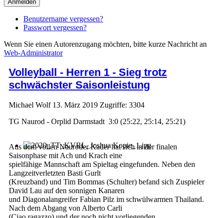
Anmelden
Benutzername vergessen?
Passwort vergessen?
Wenn Sie einen Autorenzugang möchten, bitte kurze Nachricht an
Web-Administrator
Volleyball - Herren 1 - Sieg trotz
schwächster Saisonleistung
Michael Wolf
13. März 2019
Zugriffe: 3304
TG Naurod - Orplid Darmstadt 3:0 (25:22, 25:14, 25:21)
Aus dem vollen Nauroder Kader hat sich in der finalen
Saisonphase mit Ach und Krach eine
spielfähige Mannschaft am Spieltag eingefunden. Neben den
Langzeitverletzten Basti Gurlt
(Kreuzband) und Tim Bommas (Schulter) befand sich Zuspieler
David Lau auf den sonnigen Kanaren
und Diagonalangreifer Fabian Pilz im schwülwarmen Thailand.
Nach dem Abgang von Alberto Carli
(Ciao ragazzo) und der noch nicht vorliegenden