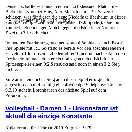
Danach schaffte es Linus in einem hochklassigen Match, die
Biebricher Nummer Eins, Alex Mantzios, mit 3:2 Sätzen zu
schlagen, was für diesen die erste Niederlage überhaupt in dieser
kompöetten Spielzeit bedeutete (bisher 19:0 Spiele!). Quentin
konnte in einem engen Match gegen die Biebricher Nummer
Zwei ein 3:1 verbuchen.
Im unteren Paarkreuz gewannen sowohl Sophia als auch Pascal
ihre Spiele mit 3:1. So stand es bereits vor den abschließenden 4
Einzeln 5:1 für unsere Tabellenführer! Quentin machte dann den
Deckel drauf, nach dem er ebenfalls gegen den Biebricher
Spitzenspieler einen 0:2 Satzrückstand noch in einen 3:2-Sieg
drehte.
So war mit einem 6:1-Sieg auch dieses Spiel erfolgreich
abgeschlossen und es folgt eine 4-wöchige Spielpause. Erst am
9.3.19 steht in Lorchhausen das nächste Spiel auf dem
Programm.
Volleyball - Damen 1 - Unkonstanz ist
aktuell die einzige Konstante
Katja Freund
09. Februar 2019
Zugriffe: 3379