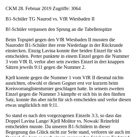
CKM
28. Februar 2019
Zugriffe: 3064
B1-Schüler TG Naurod vs. VfR Wiesbaden II
B!-Schüler verpassen den Sprung an die Tabellenspitze
Beim Topspiel gegen den VfR Wiesbaden II mussten die
Nauroder B1-Schüler ihre erste Niederlage in der Rückrunde
einstecken. Einzig Lavina konnte ihre beiden Einzel für sich
entscheiden. Perter punktete in einem Einzel gegen die Nummer
3 vom VfR II, verlor aber sein zweites Einzel in drei knappen
Sätzen jeweils 9:11 gegen die Nummer 2.
Kjell konnte gegen die Nummer 1 vom VfR II diesmal nichts
ausrichten, obwohl er diesen Gegner erst vor kurzem beim
Kreisvorranglistenturnier geschlagen hatte. In seinem zweiten
Einzel gegen die Nummer 3 kämpfte er sich bis in den fünften
Satz, konnte ihn aber nicht für sich entscheiden und verlor diesen
etwas unglücklich mit 9:11.
So stand es nach den vorgezogenen Einzeln 3:3, so dass das
Doppel Lavina Lange/ Kjell Molitor vs. Nowak/ Reinefeld
entscheiden musste. Da unseren B1-Schülern in dieser
Begegnung das Glück nicht zur Seite stand, verloren sie auch im