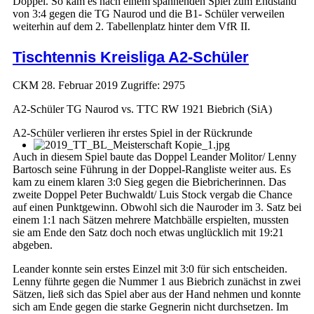
Doppel. So kam es nach einem spannenden Spiel zum Endstand
von 3:4 gegen die TG Naurod und die B1- Schüler verweilen
weiterhin auf dem 2. Tabellenplatz hinter dem VfR II.
Tischtennis Kreisliga A2-Schüler
CKM
28. Februar 2019
Zugriffe: 2975
A2-Schüler TG Naurod vs. TTC RW 1921 Biebrich (SiA)
A2-Schüler verlieren ihr erstes Spiel in der Rückrunde
Auch in diesem Spiel baute das Doppel Leander Molitor/ Lenny
Bartosch seine Führung in der Doppel-Rangliste weiter aus. Es
kam zu einem klaren 3:0 Sieg gegen die Biebricherinnen. Das
zweite Doppel Peter Buchwaldt/ Luis Stock vergab die Chance
auf einen Punktgewinn. Obwohl sich die Nauroder im 3. Satz bei
einem 1:1 nach Sätzen mehrere Matchbälle erspielten, mussten
sie am Ende den Satz doch noch etwas unglücklich mit 19:21
abgeben.
Leander konnte sein erstes Einzel mit 3:0 für sich entscheiden.
Lenny führte gegen die Nummer 1 aus Biebrich zunächst in zwei
Sätzen, ließ sich das Spiel aber aus der Hand nehmen und konnte
sich am Ende gegen die starke Gegnerin nicht durchsetzen. Im