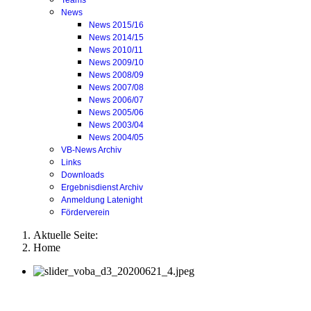
Teams
News
News 2015/16
News 2014/15
News 2010/11
News 2009/10
News 2008/09
News 2007/08
News 2006/07
News 2005/06
News 2003/04
News 2004/05
VB-News Archiv
Links
Downloads
Ergebnisdienst Archiv
Anmeldung Latenight
Förderverein
Aktuelle Seite:
Home