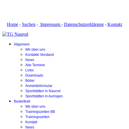
Home
-
Suchen
-
Impressum
-
Datenschutzerklärung
-
Kontakt
Allgemein
Wir über uns
Kontakte Vorstand
News
Alle Termine
Links
Downloads
Bilder
Anmeldeformular
Sportstätten in Naurod
Sportstätten in Auringen
Basketball
Wir über uns
Trainingszeiten BB
Trainingszeiten
Kontakt
News