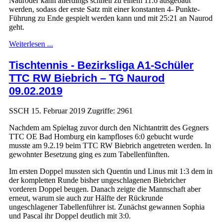
Nauroder kann allerdings schnell zu einem 11:6 ausgebaut
werden, sodass der erste Satz mit einer konstanten 4- Punkte-
Führung zu Ende gespielt werden kann und mit 25:21 an Naurod
geht.
Weiterlesen ...
Tischtennis - Bezirksliga A1-Schüler
TTC RW Biebrich – TG Naurod
09.02.2019
SSCH
15. Februar 2019
Zugriffe: 2961
Nachdem am Spieltag zuvor durch den Nichtantritt des Gegners
TTC OE Bad Homburg ein kampfloses 6:0 gebucht wurde
musste am 9.2.19 beim TTC RW Biebrich angetreten werden. In
gewohnter Besetzung ging es zum Tabellenfünften.
Im ersten Doppel mussten sich Quentin und Linus mit 1:3 dem in
der kompletten Runde bisher ungeschlagenen Biebricher
vorderen Doppel beugen. Danach zeigte die Mannschaft aber
erneut, warum sie auch zur Hälfte der Rückrunde
ungeschlagener Tabellenführer ist. Zunächst gewannen Sophia
und Pascal ihr Doppel deutlich mit 3:0.