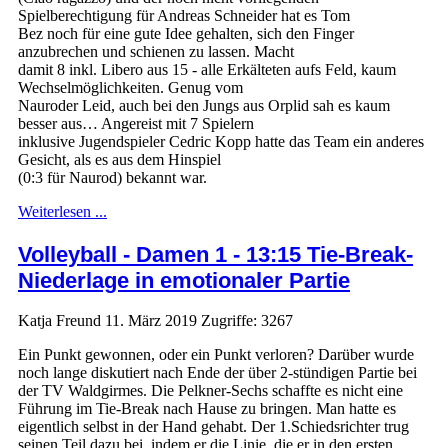
Spielberechtigung für Andreas Schneider hat es Tom
Bez noch für eine gute Idee gehalten, sich den Finger
anzubrechen und schienen zu lassen. Macht
damit 8 inkl. Libero aus 15 - alle Erkälteten aufs Feld, kaum
Wechselmöglichkeiten. Genug vom
Nauroder Leid, auch bei den Jungs aus Orplid sah es kaum
besser aus… Angereist mit 7 Spielern
inklusive Jugendspieler Cedric Kopp hatte das Team ein anderes
Gesicht, als es aus dem Hinspiel
(0:3 für Naurod) bekannt war.
Weiterlesen ...
Volleyball - Damen 1 - 13:15 Tie-Break-
Niederlage in emotionaler Partie
Katja Freund
11. März 2019
Zugriffe: 3267
Ein Punkt gewonnen, oder ein Punkt verloren? Darüber wurde
noch lange diskutiert nach Ende der über 2-stündigen Partie bei
der TV Waldgirmes. Die Pelkner-Sechs schaffte es nicht eine
Führung im Tie-Break nach Hause zu bringen. Man hatte es
eigentlich selbst in der Hand gehabt. Der 1.Schiedsrichter trug
seinen Teil dazu bei, indem er die Linie, die er in den ersten