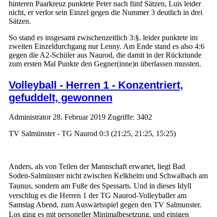
hinteren Paarkreuz punktete Peter nach fünf Sätzen, Luis leider
nicht, er verlor sein Einzel gegen die Nummer 3 deutlich in drei
Sätzen.
So stand es insgesamt zwischenzeitlich 3:§. leider punktete im
zweiten Einzeldurchgang nur Lenny. Am Ende stand es also 4:6
gegen die A2-Schüler aus Naurod, die damit in der Rückriunde
zum ersten Mal Punkte den Gegner(inne)n überlassen mussten.
Volleyball - Herren 1 - Konzentriert,
gefuddelt, gewonnen
Administrator
28. Februar 2019
Zugriffe: 3402
TV Salmünster - TG Naurod 0:3 (21:25, 21:25, 15:25)
Anders, als von Teilen der Mannschaft erwartet, liegt Bad
Soden-Salmünster nicht zwischen Kelkheim und Schwalbach am
Taunus, sondern am Fuße des Spessarts. Und in dieses Idyll
verschlug es die Herren 1 der TG Naurod-Volleyballer am
Samstag Abend, zum Auswärtsspiel gegen den TV Salmunster.
Los ging es mit personeller Minimalbesetzung, und einigen