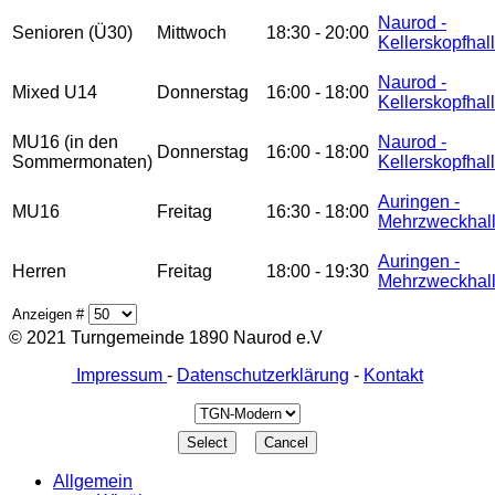
Naurod -
Senioren (Ü30)
Mittwoch
18:30 - 20:00
Kellerskopfhal
Naurod -
Mixed U14
Donnerstag
16:00 - 18:00
Kellerskopfhal
MU16 (in den
Naurod -
Donnerstag
16:00 - 18:00
Sommermonaten)
Kellerskopfhal
Auringen -
MU16
Freitag
16:30 - 18:00
Mehrzweckhal
Auringen -
Herren
Freitag
18:00 - 19:30
Mehrzweckhal
Anzeigen #
© 2021 Turngemeinde 1890 Naurod e.V
Impressum
-
Datenschutzerklärung
-
Kontakt
Allgemein