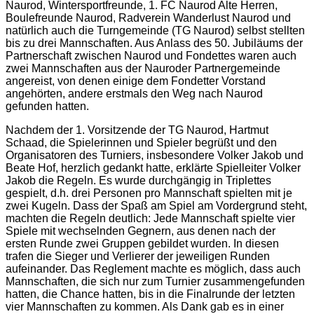
Naurod, Wintersportfreunde, 1. FC Naurod Alte Herren,
Boulefreunde Naurod, Radverein Wanderlust Naurod und
natürlich auch die Turngemeinde (TG Naurod) selbst stellten
bis zu drei Mannschaften. Aus Anlass des 50. Jubiläums der
Partnerschaft zwischen Naurod und Fondettes waren auch
zwei Mannschaften aus der Nauroder Partnergemeinde
angereist, von denen einige dem Fondetter Vorstand
angehörten, andere erstmals den Weg nach Naurod
gefunden hatten.
Nachdem der 1. Vorsitzende der TG Naurod, Hartmut
Schaad, die Spielerinnen und Spieler begrüßt und den
Organisatoren des Turniers, insbesondere Volker Jakob und
Beate Hof, herzlich gedankt hatte, erklärte Spielleiter Volker
Jakob die Regeln. Es wurde durchgängig in Triplettes
gespielt, d.h. drei Personen pro Mannschaft spielten mit je
zwei Kugeln. Dass der Spaß am Spiel am Vordergrund steht,
machten die Regeln deutlich: Jede Mannschaft spielte vier
Spiele mit wechselnden Gegnern, aus denen nach der
ersten Runde zwei Gruppen gebildet wurden. In diesen
trafen die Sieger und Verlierer der jeweiligen Runden
aufeinander. Das Reglement machte es möglich, dass auch
Mannschaften, die sich nur zum Turnier zusammengefunden
hatten, die Chance hatten, bis in die Finalrunde der letzten
vier Mannschaften zu kommen. Als Dank gab es in einer