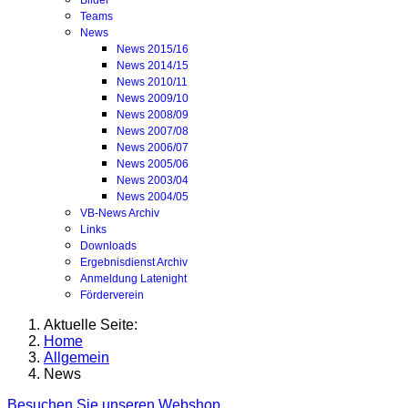
Bilder
Teams
News
News 2015/16
News 2014/15
News 2010/11
News 2009/10
News 2008/09
News 2007/08
News 2006/07
News 2005/06
News 2003/04
News 2004/05
VB-News Archiv
Links
Downloads
Ergebnisdienst Archiv
Anmeldung Latenight
Förderverein
Aktuelle Seite:
Home
Allgemein
News
Besuchen Sie unseren Webshop