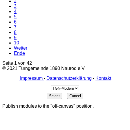
2
3
4
5
6
7
8
9
10
Weiter
Ende
Seite 1 von 42
© 2021 Turngemeinde 1890 Naurod e.V
Impressum
-
Datenschutzerklärung
-
Kontakt
Publish modules to the "off-canvas" position.