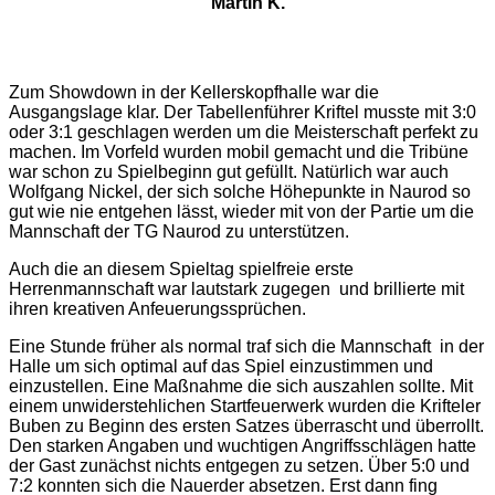
Martin K.
Zum Showdown in der Kellerskopfhalle war die
Ausgangslage klar. Der Tabellenführer Kriftel musste mit 3:0
oder 3:1 geschlagen werden um die Meisterschaft perfekt zu
machen. Im Vorfeld wurden mobil gemacht und die Tribüne
war schon zu Spielbeginn gut gefüllt. Natürlich war auch
Wolfgang Nickel, der sich solche Höhepunkte in Naurod so
gut wie nie entgehen lässt, wieder mit von der Partie um die
Mannschaft der TG Naurod zu unterstützen.
Auch die an diesem Spieltag spielfreie erste
Herrenmannschaft war lautstark zugegen und brillierte mit
ihren kreativen Anfeuerungssprüchen.
Eine Stunde früher als normal traf sich die Mannschaft in der
Halle um sich optimal auf das Spiel einzustimmen und
einzustellen. Eine Maßnahme die sich auszahlen sollte. Mit
einem unwiderstehlichen Startfeuerwerk wurden die Krifteler
Buben zu Beginn des ersten Satzes überrascht und überrollt.
Den starken Angaben und wuchtigen Angriffsschlägen hatte
der Gast zunächst nichts entgegen zu setzen. Über 5:0 und
7:2 konnten sich die Nauerder absetzen. Erst dann fing