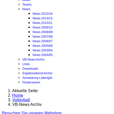
Bilder
Teams
News
News 2015/16
News 2014/15
News 2010/11
News 2009/10
News 2008/09
News 2007/08
News 2006/07
News 2005/06
News 2003/04
News 2004/05
VB-News Archiv
Links
Downloads
Ergebnisdienst Archiv
Anmeldung Latenight
Förderverein
Aktuelle Seite:
Home
Volleyball
VB-News Archiv
Besuchen Sie unseren Webshop