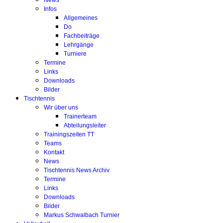
News
Infos
Allgemeines
Do
Fachbeiträge
Lehrgänge
Turniere
Termine
Links
Downloads
Bilder
Tischtennis
Wir über uns
Trainerteam
Abteilungsleiter
Trainingszeiten TT
Teams
Kontakt
News
Tischtennis News Archiv
Termine
Links
Downloads
Bilder
Markus Schwalbach Turnier