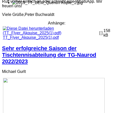
Ruft vorher einfach an oder schreibt eine WhatsApp. Wir
freuen uns!
Viele Grüße,Peter Buchwaldt
Anhänge:
158
[ ]
kB
TT_Flyer_Akquise_2025(1).pdf
Sehr erfolgreiche Saison der
Tischtennisabteilung der TG-Naurod
2022/2023
Michael Gurlt