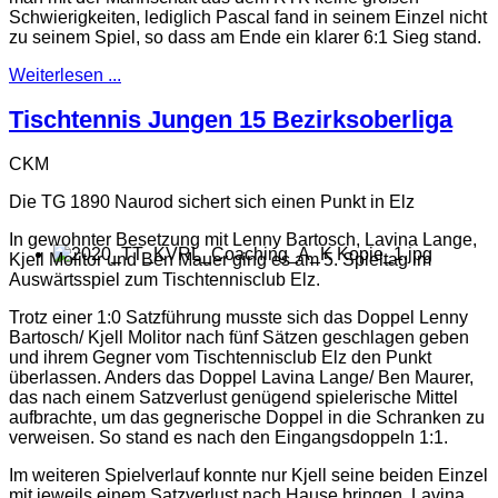
Schwierigkeiten, lediglich Pascal fand in seinem Einzel nicht
zu seinem Spiel, so dass am Ende ein klarer 6:1 Sieg stand.
Weiterlesen ...
Tischtennis Jungen 15 Bezirksoberliga
CKM
Die TG 1890 Naurod sichert sich einen Punkt in Elz
In gewohnter Besetzung mit Lenny Bartosch, Lavina Lange,
Kjell Molitor und Ben Mauer ging es am 5. Spieltag im
Auswärtsspiel zum Tischtennisclub Elz.
Trotz einer 1:0 Satzführung musste sich das Doppel Lenny
Bartosch/ Kjell Molitor nach fünf Sätzen geschlagen geben
und ihrem Gegner vom Tischtennisclub Elz den Punkt
überlassen. Anders das Doppel Lavina Lange/ Ben Maurer,
das nach einem Satzverlust genügend spielerische Mittel
aufbrachte, um das gegnerische Doppel in die Schranken zu
verweisen. So stand es nach den Eingangsdoppeln 1:1.
Im weiteren Spielverlauf konnte nur Kjell seine beiden Einzel
mit jeweils einem Satzverlust nach Hause bringen. Lavina