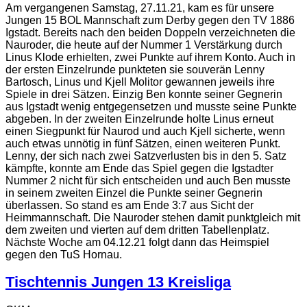
Am vergangenen Samstag, 27.11.21, kam es für unsere
Jungen 15 BOL Mannschaft zum Derby gegen den TV 1886
Igstadt. Bereits nach den beiden Doppeln verzeichneten die
Nauroder, die heute auf der Nummer 1 Verstärkung durch
Linus Klode erhielten, zwei Punkte auf ihrem Konto. Auch in
der ersten Einzelrunde punkteten sie souverän Lenny
Bartosch, Linus und Kjell Molitor gewannen jeweils ihre
Spiele in drei Sätzen. Einzig Ben konnte seiner Gegnerin
aus Igstadt wenig entgegensetzen und musste seine Punkte
abgeben. In der zweiten Einzelrunde holte Linus erneut
einen Siegpunkt für Naurod und auch Kjell sicherte, wenn
auch etwas unnötig in fünf Sätzen, einen weiteren Punkt.
Lenny, der sich nach zwei Satzverlusten bis in den 5. Satz
kämpfte, konnte am Ende das Spiel gegen die Igstadter
Nummer 2 nicht für sich entscheiden und auch Ben musste
in seinem zweiten Einzel die Punkte seiner Gegnerin
überlassen. So stand es am Ende 3:7 aus Sicht der
Heimmannschaft. Die Nauroder stehen damit punktgleich mit
dem zweiten und vierten auf dem dritten Tabellenplatz.
Nächste Woche am 04.12.21 folgt dann das Heimspiel
gegen den TuS Hornau.
Tischtennis Jungen 13 Kreisliga