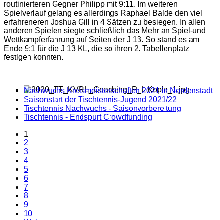
routinierteren Gegner Philipp mit 9:11. Im weiteren
Spielverlauf gelang es allerdings Raphael Balde den viel
erfahreneren Joshua Gill in 4 Sätzen zu besiegen. In allen
anderen Spielen siegte schließlich das Mehr an Spiel-und
Wettkampferfahrung auf Seiten der J 13. So stand es am
Ende 9:1 für die J 13 KL, die so ihren 2. Tabellenplatz
festigen konnten.
Nachwuchs Kreismeisterschaften 2021 in Nordenstadt
Saisonstart der Tischtennis-Jugend 2021/22
Tischtennis Nachwuchs - Saisonvorbereitung
Tischtennis - Endspurt Crowdfunding
1
2
3
4
5
6
7
8
9
10