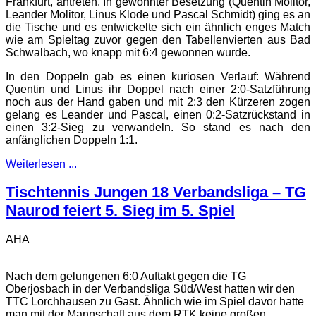
Frankfurt, antreten. In gewohnter Besetzung (Quentin Molitor,
Leander Molitor, Linus Klode und Pascal Schmidt) ging es an
die Tische und es entwickelte sich ein ähnlich enges Match
wie am Spieltag zuvor gegen den Tabellenvierten aus Bad
Schwalbach, wo knapp mit 6:4 gewonnen wurde.
In den Doppeln gab es einen kuriosen Verlauf: Während
Quentin und Linus ihr Doppel nach einer 2:0-Satzführung
noch aus der Hand gaben und mit 2:3 den Kürzeren zogen
gelang es Leander und Pascal, einen 0:2-Satzrückstand in
einen 3:2-Sieg zu verwandeln. So stand es nach den
anfänglichen Doppeln 1:1.
Weiterlesen ...
Tischtennis Jungen 18 Verbandsliga – TG
Naurod feiert 5. Sieg im 5. Spiel
AHA
Nach dem gelungenen 6:0 Auftakt gegen die TG
Oberjosbach in der Verbandsliga Süd/West hatten wir den
TTC Lorchhausen zu Gast. Ähnlich wie im Spiel davor hatte
man mit der Mannschaft aus dem RTK keine großen