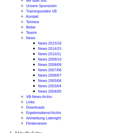
Wir über uns
Unsere Sponsoren
Trainingszeiten VB
Kontakt
Termine
Bilder
Teams
News
News 2015/16
News 2014/15
News 2010/11
News 2009/10
News 2008/09
News 2007/08
News 2006/07
News 2005/06
News 2003/04
News 2004/05
VB-News Archiv
Links
Downloads
Ergebnisdienst Archiv
Anmeldung Latenight
Förderverein