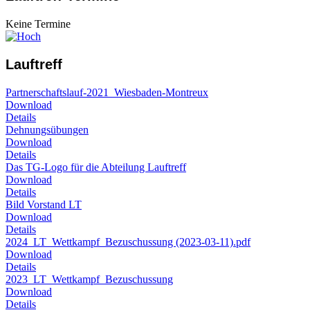
Keine Termine
Lauftreff
Partnerschaftslauf-2021_Wiesbaden-Montreux
Download
Details
Dehnungsübungen
Download
Details
Das TG-Logo für die Abteilung Lauftreff
Download
Details
Bild Vorstand LT
Download
Details
2024_LT_Wettkampf_Bezuschussung (2023-03-11).pdf
Download
Details
2023_LT_Wettkampf_Bezuschussung
Download
Details