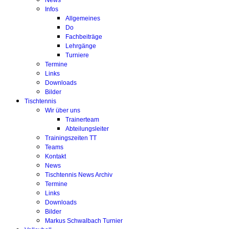
News
Infos
Allgemeines
Do
Fachbeiträge
Lehrgänge
Turniere
Termine
Links
Downloads
Bilder
Tischtennis
Wir über uns
Trainerteam
Abteilungsleiter
Trainingszeiten TT
Teams
Kontakt
News
Tischtennis News Archiv
Termine
Links
Downloads
Bilder
Markus Schwalbach Turnier