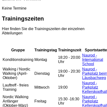
Keine Termine
Trainingszeiten
Hier finden Sie die Trainingszeiten der einzelnen
Abteilungen
Gruppe
Trainingstag
Trainingszeit
Sportstaette
Naurod -
18:20 - 20:00
Konditionstraining
Montag
International
Uhr
School
Walking / Nordic
Naurod -
19:00 - 20:30
Walking (April-
Dienstag
Parkplatz bei
Uhr
Oktober)
Läusbachweg
Naurod -
Lauftreff - freies
Mittwoch
19:00
Parkplatz
Training
Kellerskopfhal
Nordic Walking
Naurod -
15:30 -16:30
Anfänger
Freitag
Parkplatz
Uhr
(Oktober-März)
Kellerskopfhal