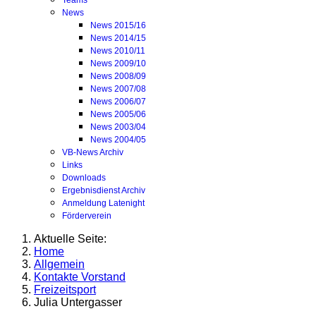
Teams
News
News 2015/16
News 2014/15
News 2010/11
News 2009/10
News 2008/09
News 2007/08
News 2006/07
News 2005/06
News 2003/04
News 2004/05
VB-News Archiv
Links
Downloads
Ergebnisdienst Archiv
Anmeldung Latenight
Förderverein
Aktuelle Seite:
Home
Allgemein
Kontakte Vorstand
Freizeitsport
Julia Untergasser