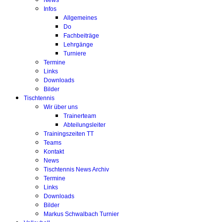
News
Infos
Allgemeines
Do
Fachbeiträge
Lehrgänge
Turniere
Termine
Links
Downloads
Bilder
Tischtennis
Wir über uns
Trainerteam
Abteilungsleiter
Trainingszeiten TT
Teams
Kontakt
News
Tischtennis News Archiv
Termine
Links
Downloads
Bilder
Markus Schwalbach Turnier