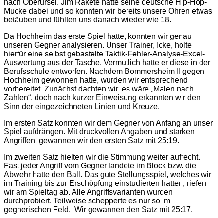
nach Oberursel. Jim Rakete hatte seine deutsche Hip-Hop-
Mucke dabei und so konnten wir bereits unsere Ohren etwas
betäuben und fühlten uns danach wieder wie 18.
Da Hochheim das erste Spiel hatte, konnten wir genau
unseren Gegner analysieren. Unser Trainer, Icke, holte
hierfür eine selbst gebastelte Taktik-Fehler-Analyse-Excel-
Auswertung aus der Tasche. Vermutlich hatte er diese in der
Berufsschule entworfen. Nachdem Bommersheim II gegen
Hochheim gewonnen hatte, wurden wir entsprechend
vorbereitet. Zunächst dachten wir, es wäre „Malen nach
Zahlen“, doch nach kurzer Einweisung erkannten wir den
Sinn der eingezeichneten Linien und Kreuze.
Im ersten Satz konnten wir dem Gegner von Anfang an unser
Spiel aufdrängen. Mit druckvollen Angaben und starken
Angriffen, gewannen wir den ersten Satz mit 25:19.
Im zweiten Satz hielten wir die Stimmung weiter aufrecht.
Fast jeder Angriff vom Gegner landete im Block bzw. die
Abwehr hatte den Ball. Das gute Stellungsspiel, welches wir
im Training bis zur Erschöpfung einstudierten hatten, riefen
wir am Spieltag ab. Alle Angriffsvarianten wurden
durchprobiert. Teilweise schepperte es nur so im
gegnerischen Feld. Wir gewannen den Satz mit 25:17.