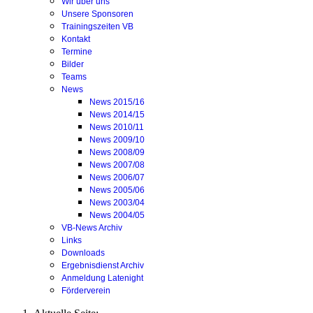
Wir über uns
Unsere Sponsoren
Trainingszeiten VB
Kontakt
Termine
Bilder
Teams
News
News 2015/16
News 2014/15
News 2010/11
News 2009/10
News 2008/09
News 2007/08
News 2006/07
News 2005/06
News 2003/04
News 2004/05
VB-News Archiv
Links
Downloads
Ergebnisdienst Archiv
Anmeldung Latenight
Förderverein