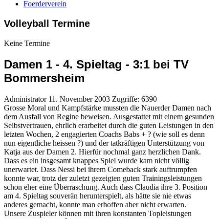
Foerderverein
Volleyball Termine
Keine Termine
Damen 1 - 4. Spieltag - 3:1 bei TV
Bommersheim
Administrator
11. November 2003
Zugriffe: 6390
Grosse Moral und Kampfstärke mussten die Nauerder Damen nach
dem Ausfall von Regine beweisen. Ausgestattet mit einem gesunden
Selbstvertrauen, ehrlich erarbeitet durch die guten Leistungen in den
letzten Wochen, 2 engagierten Coachs Babs + ? (wie soll es denn
nun eigentliche heissen ?) und der tatkräftigen Unterstützung von
Katja aus der Damen 2. Hierfür nochmal ganz herzlichen Dank.
Dass es ein insgesamt knappes Spiel wurde kam nicht völlig
unerwartet. Dass Nessi bei ihrem Comeback stark auftrumpfen
konnte war, trotz der zuletzt gezeigten guten Trainingsleistungen
schon eher eine Überraschung. Auch dass Claudia ihre 3. Position
am 4. Spieltag souverän herunterspielt, als hätte sie nie etwas
anderes gemacht, konnte man erhoffen aber nicht erwarten.
Unsere Zuspieler können mit ihren konstanten Topleistungen