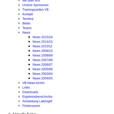
Wir über uns
Unsere Sponsoren
Trainingszeiten VB
Kontakt
Termine
Bilder
Teams
News
News 2015/16
News 2014/15
News 2010/11
News 2009/10
News 2008/09
News 2007/08
News 2006/07
News 2005/06
News 2003/04
News 2004/05
VB-News Archiv
Links
Downloads
Ergebnisdienst Archiv
Anmeldung Latenight
Förderverein