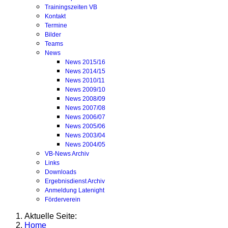
Trainingszeiten VB
Kontakt
Termine
Bilder
Teams
News
News 2015/16
News 2014/15
News 2010/11
News 2009/10
News 2008/09
News 2007/08
News 2006/07
News 2005/06
News 2003/04
News 2004/05
VB-News Archiv
Links
Downloads
Ergebnisdienst Archiv
Anmeldung Latenight
Förderverein
Aktuelle Seite:
Home