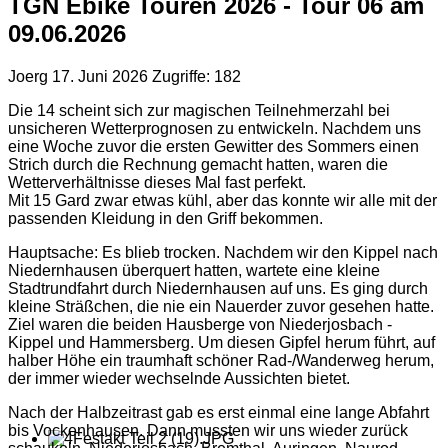
TGN Ebike Touren 2026 - Tour 06 am
09.06.2026
Joerg
17. Juni 2026
Zugriffe: 182
Die 14 scheint sich zur magischen Teilnehmerzahl bei
unsicheren Wetterprognosen zu entwickeln. Nachdem uns
eine Woche zuvor die ersten Gewitter des Sommers einen
Strich durch die Rechnung gemacht hatten, waren die
Wetterverhältnisse dieses Mal fast perfekt.
Mit 15 Gard zwar etwas kühl, aber das konnte wir alle mit der
passenden Kleidung in den Griff bekommen.
Hauptsache: Es blieb trocken. Nachdem wir den Kippel nach
Niedernhausen überquert hatten, wartete eine kleine
Stadtrundfahrt durch Niedernhausen auf uns. Es ging durch
kleine Sträßchen, die nie ein Nauerder zuvor gesehen hatte.
Ziel waren die beiden Hausberge von Niederjosbach -
Kippel und Hammersberg. Um diesen Gipfel herum führt, auf
halber Höhe ein traumhaft schöner Rad-/Wanderweg herum,
der immer wieder wechselnde Aussichten bietet.
Nach der Halbzeitrast gab es erst einmal eine lange Abfahrt
bis Vockenhausen. Dann mussten wir uns wieder zurück