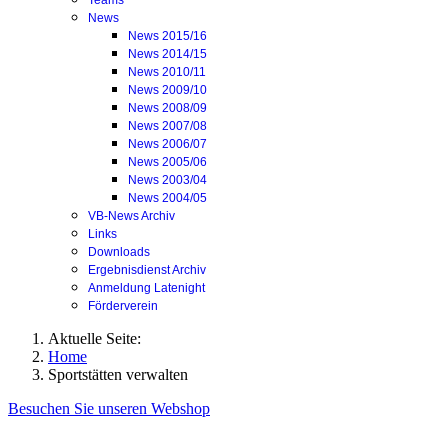
Teams
News
News 2015/16
News 2014/15
News 2010/11
News 2009/10
News 2008/09
News 2007/08
News 2006/07
News 2005/06
News 2003/04
News 2004/05
VB-News Archiv
Links
Downloads
Ergebnisdienst Archiv
Anmeldung Latenight
Förderverein
Aktuelle Seite:
Home
Sportstätten verwalten
Besuchen Sie unseren Webshop