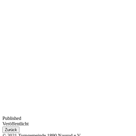
Published
Veröffentlicht
Zurück
© 2021 Turngemeinde 1890 Naurod e.V