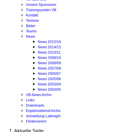
Unsere Sponsoren
Trainingszeiten VB
Kontakt
Termine
Bilder
Teams
News
News 2015/16
News 2014/15
News 2010/11
News 2009/10
News 2008/09
News 2007/08
News 2006/07
News 2005/06
News 2003/04
News 2004/05
VB-News Archiv
Links
Downloads
Ergebnisdienst Archiv
Anmeldung Latenight
Förderverein
Aktuelle Seite: