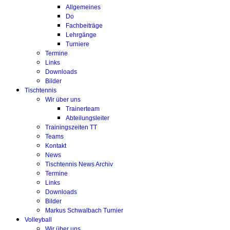
Allgemeines
Do
Fachbeiträge
Lehrgänge
Turniere
Termine
Links
Downloads
Bilder
Tischtennis
Wir über uns
Trainerteam
Abteilungsleiter
Trainingszeiten TT
Teams
Kontakt
News
Tischtennis News Archiv
Termine
Links
Downloads
Bilder
Markus Schwalbach Turnier
Volleyball
Wir über uns