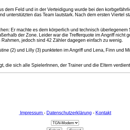
 aus dem Feld und in der Verteidigung wurde bei den korbgefährl
d unterstützten das Team lautstark. Nach dem ersten Viertel st
en: Er machte es dem körperlich und technisch überlegenem Sp
rhalb der Zone. Leider war die Trefferquote im Angriff nicht 
m Rahmen, jedoch sind 42 Zähler dagegen einfach zu wenig.
ne (2) und Lilly (3) punkteten im Angriff und Lena, Finn und Mi
t, die sich alle SpielerInnen, der Trainer und die Eltern verdien
Impressum
-
Datenschutzerklärung
-
Kontakt