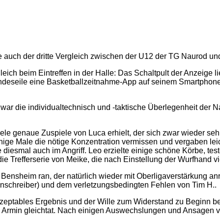
alle auch der dritte Vergleich zwischen der U12 der TG Naurod 
eich beim Eintreffen in der Halle: Das Schaltpult der Anzeige l
indeseile eine Basketballzeitnahme-App auf seinem Smartphone, 
 war die individualtechnisch und -taktische Überlegenheit der N
iele genaue Zuspiele von Luca erhielt, der sich zwar wieder seh
 einige Male die nötige Konzentration vermissen und vergaben l
diesmal auch im Angriff. Leo erzielte einige schöne Körbe, test
die Trefferserie von Meike, die nach Einstellung der Wurfhand v
sheim ran, der natürlich wieder mit Oberligaverstärkung anrü
 Anschreiber) und dem verletzungsbedingten Fehlen von Tim H..
akzeptables Ergebnis und der Wille zum Widerstand zu Beginn b
es Armin gleichtat. Nach einigen Auswechslungen und Ansagen v