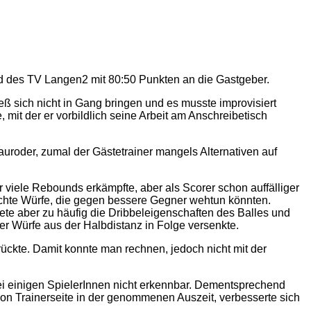
und des TV Langen2 mit 80:50 Punkten an die Gastgeber.
ieß sich nicht in Gang bringen und es musste improvisiert
mit der er vorbildlich seine Arbeit am Anschreibetisch
auroder, zumal der Gästetrainer mangels Alternativen auf
r viele Rebounds erkämpfte, aber als Scorer schon auffälliger
eichte Würfe, die gegen bessere Gegner wehtun könnten.
ete aber zu häufig die Dribbeleigenschaften des Balles und
ier Würfe aus der Halbdistanz in Folge versenkte.
ckte. Damit konnte man rechnen, jedoch nicht mit der
ei einigen SpielerInnen nicht erkennbar. Dementsprechend
on Trainerseite in der genommenen Auszeit, verbesserte sich