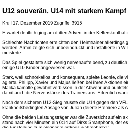
U12 souverän, U14 mit starkem Kampf
Krull
17. Dezember 2019
Zugriffe: 3915
Erwartet deutlich ging am dritten Advent in der Kellerskopfh
Schlechte Nachrichten erreichten den Heimtrainer allerdings gl
werden. Armin zeigte sich unbeeindruckt und installierte in W
meisterte.
Das Spiel gestaltete sich wenig nervenaufreibend, zu deutlich
einige U10-Kinder angewiesen war.
Stark, weil schnörkellos und konsequent, spielte Leonie, die v
agierte. Philipp, Xavier und Majus ließen bei ihren Aktionen
Malika kämpfte gewohnt verbissen in der Abwehr und punktete 
damit auch die Nervenstärke des Trainers aus. Erfreulich war 
Nach dem sicheren U12-Sieg musste die U14 gegen den VFL Ben
krankheitsbedingten Absage von Julian (feierte Premiere als
Ohne die beiden Leistungsträger war die Zuversicht auf ein 
stand nach vier Minuten ein 0:14 auf Dirks Smartphone, der 
die Einstellung zum Gegner allerdings wahrnehmbar.