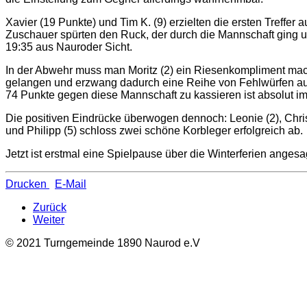
Xavier (19 Punkte) und Tim K. (9) erzielten die ersten Treffer
Zuschauer spürten den Ruck, der durch die Mannschaft ging un
19:35 aus Nauroder Sicht.
In der Abwehr muss man Moritz (2) ein Riesenkompliment mach
gelangen und erzwang dadurch eine Reihe von Fehlwürfen auße
74 Punkte gegen diese Mannschaft zu kassieren ist absolut i
Die positiven Eindrücke überwogen dennoch: Leonie (2), Christi
und Philipp (5) schloss zwei schöne Korbleger erfolgreich ab.
Jetzt ist erstmal eine Spielpause über die Winterferien angesag
Drucken
E-Mail
Zurück
Weiter
© 2021 Turngemeinde 1890 Naurod e.V