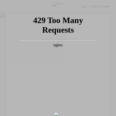
|
Top 13
|
Login