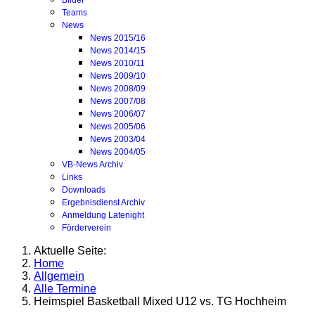
Bilder
Teams
News
News 2015/16
News 2014/15
News 2010/11
News 2009/10
News 2008/09
News 2007/08
News 2006/07
News 2005/06
News 2003/04
News 2004/05
VB-News Archiv
Links
Downloads
Ergebnisdienst Archiv
Anmeldung Latenight
Förderverein
Aktuelle Seite:
Home
Allgemein
Alle Termine
Heimspiel Basketball Mixed U12 vs. TG Hochheim