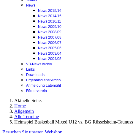
Teams
News
News 2015/16
News 2014/15
News 2010/11
News 2009/10
News 2008/09
News 2007/08
News 2006/07
News 2005/06
News 2003/04
News 2004/05
VB-News Archiv
Links
Downloads
Ergebnisdienst Archiv
Anmeldung Latenight
Förderverein
Aktuelle Seite:
Home
Allgemein
Alle Termine
Heimspiel Basketball Mixed U12 vs. BG Rüsselsheim-Taunuss
Besuchen Sie unseren Webshop