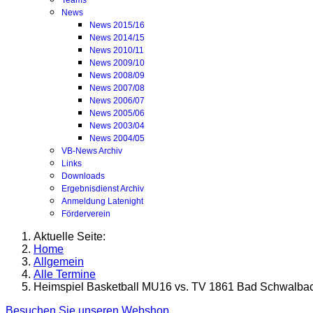
Teams
News
News 2015/16
News 2014/15
News 2010/11
News 2009/10
News 2008/09
News 2007/08
News 2006/07
News 2005/06
News 2003/04
News 2004/05
VB-News Archiv
Links
Downloads
Ergebnisdienst Archiv
Anmeldung Latenight
Förderverein
Aktuelle Seite:
Home
Allgemein
Alle Termine
Heimspiel Basketball MU16 vs. TV 1861 Bad Schwalba
Besuchen Sie unseren Webshop