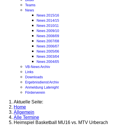
Bilder
Teams
News
News 2015/16
News 2014/15
News 2010/11
News 2009/10
News 2008/09
News 2007/08
News 2006/07
News 2005/06
News 2003/04
News 2004/05
VB-News Archiv
Links
Downloads
Ergebnisdienst Archiv
Anmeldung Latenight
Förderverein
Aktuelle Seite:
Home
Allgemein
Alle Termine
Heimspiel Basketball MU16 vs. MTV Urberach