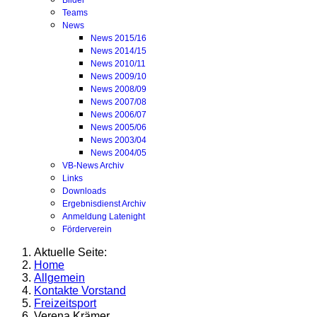
Bilder
Teams
News
News 2015/16
News 2014/15
News 2010/11
News 2009/10
News 2008/09
News 2007/08
News 2006/07
News 2005/06
News 2003/04
News 2004/05
VB-News Archiv
Links
Downloads
Ergebnisdienst Archiv
Anmeldung Latenight
Förderverein
Aktuelle Seite:
Home
Allgemein
Kontakte Vorstand
Freizeitsport
Verena Krämer