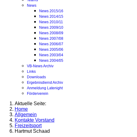
Teams
News
News 2015/16
News 2014/15
News 2010/11
News 2009/10
News 2008/09
News 2007/08
News 2006/07
News 2005/06
News 2003/04
News 2004/05
VB-News Archiv
Links
Downloads
Ergebnisdienst Archiv
Anmeldung Latenight
Förderverein
Aktuelle Seite:
Home
Allgemein
Kontakte Vorstand
Freizeitsport
Hartmut Schaad