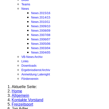
Bilder
Teams
News
News 2015/16
News 2014/15
News 2010/11
News 2009/10
News 2008/09
News 2007/08
News 2006/07
News 2005/06
News 2003/04
News 2004/05
VB-News Archiv
Links
Downloads
Ergebnisdienst Archiv
Anmeldung Latenight
Förderverein
Aktuelle Seite:
Home
Allgemein
Kontakte Vorstand
Freizeitsport
Jan Adler