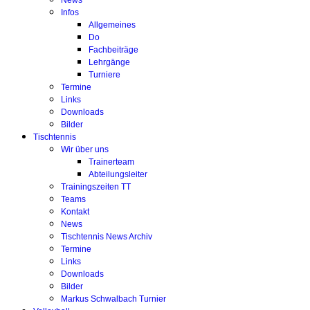
News
Infos
Allgemeines
Do
Fachbeiträge
Lehrgänge
Turniere
Termine
Links
Downloads
Bilder
Tischtennis
Wir über uns
Trainerteam
Abteilungsleiter
Trainingszeiten TT
Teams
Kontakt
News
Tischtennis News Archiv
Termine
Links
Downloads
Bilder
Markus Schwalbach Turnier