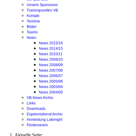
Unsere Sponsoren
Trainingszeiten VB
Kontakt
Termine
Bilder
Teams
News
News 2015/16
News 2014/15
News 2010/11
News 2009/10
News 2008/09
News 2007/08
News 2006/07
News 2005/06
News 2003/04
News 2004/05
VB-News Archiv
Links
Downloads
Ergebnisdienst Archiv
Anmeldung Latenight
Förderverein
Aktuelle Seite: