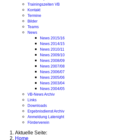
Trainingszeiten VB
Kontakt
Termine
Bilder
Teams
News
News 2015/16
News 2014/15
News 2010/11
News 2009/10
News 2008/09
News 2007/08
News 2006/07
News 2005/06
News 2003/04
News 2004/05
VB-News Archiv
Links
Downloads
Ergebnisdienst Archiv
Anmeldung Latenight
Förderverein
Aktuelle Seite:
Home