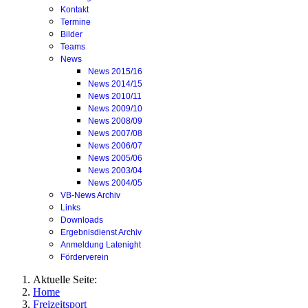
Kontakt
Termine
Bilder
Teams
News
News 2015/16
News 2014/15
News 2010/11
News 2009/10
News 2008/09
News 2007/08
News 2006/07
News 2005/06
News 2003/04
News 2004/05
VB-News Archiv
Links
Downloads
Ergebnisdienst Archiv
Anmeldung Latenight
Förderverein
Aktuelle Seite:
Home
Freizeitsport