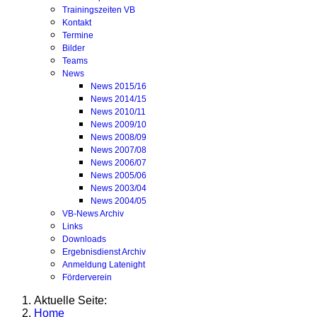
Trainingszeiten VB
Kontakt
Termine
Bilder
Teams
News
News 2015/16
News 2014/15
News 2010/11
News 2009/10
News 2008/09
News 2007/08
News 2006/07
News 2005/06
News 2003/04
News 2004/05
VB-News Archiv
Links
Downloads
Ergebnisdienst Archiv
Anmeldung Latenight
Förderverein
Aktuelle Seite:
Home