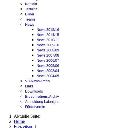
Kontakt
Termine
Bilder
Teams
News
News 2015/16
News 2014/15
News 2010/11
News 2009/10
News 2008/09
News 2007/08
News 2006/07
News 2005/06
News 2003/04
News 2004/05
VB-News Archiv
Links
Downloads
Ergebnisdienst Archiv
Anmeldung Latenight
Förderverein
Aktuelle Seite:
Home
Freizeitsport